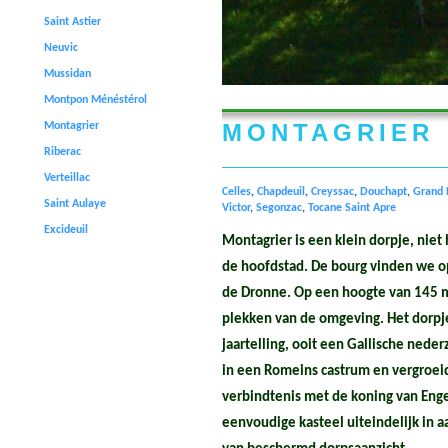
Saint Astier
Neuvic
Mussidan
Montpon Ménéstérol
MONTAGRIER
Montagrier
Riberac
Verteillac
Celles
,
Chapdeuil
,
Creyssac
,
Douchapt
,
Grand 
Saint Aulaye
Victor
,
Segonzac
,
Tocane Saint Apre
Excideuil
Montagrier is een klein dorpje, niet
de hoofdstad. De bourg vinden we op 
de Dronne. Op een hoogte van 145 m
plekken van de omgeving. Het dorpje
jaartelling, ooit een Gallische nede
in een Romeins castrum en vergroeid
verbindtenis met de koning van Eng
eenvoudige kasteel uiteindelijk in a