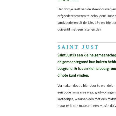
Het dorpje leeft van de steenhouwerijen 
erfgoederen weten te behouden: Hunebe
landgoederen uit de 13e, 15e en 16e ee
duiventil met een listenen dak
SAINT JUST
Saint Just is een kleine gemeenscha
de gemeentegrond hun huizen hebbe
bosgrond. Er is een kleine bourg ron
d’hote kunt vinden.
Vermaken doet u hier door te wandelen i
een oude romaanse weg, grotwoningen, 
kasteeltjes, waarvan een met een midde
maar er is een museum: een Musée du Ve