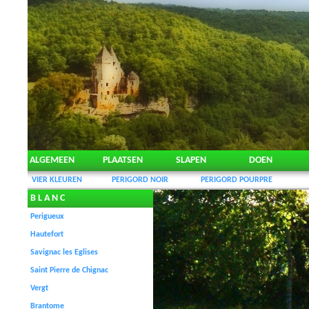
ALGEMEEN
PLAATSEN
SLAPEN
DOEN
VIER KLEUREN
PERIGORD NOIR
PERIGORD POURPRE
B L A N C
Perigueux
Hautefort
Savignac les Eglises
Saint Pierre de Chignac
Vergt
Brantome