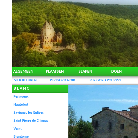
ALGEMEEN
PLAATSEN
SLAPEN
DOEN
VIER KLEUREN
PERIGORD NOIR
PERIGORD POURPRE
B L A N C
Perigueux
Hautefort
Savignac les Eglises
Saint Pierre de Chignac
Vergt
Brantome