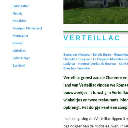
Saint Astier
Neuvic
Mussidan
Montpon Ménéstérol
VERTEILLAC
Montagrier
Riberac
Verteillac
Bourg des Maisons
-
Bertric Burée
-
Bouteille
Saint Aulaye
Chapelle Gresignac
-
La Chapelle Montabourle
Lusignac
-
Nanteuil Auriac de Bourzac
-
Saint 
Excideuil
Blanche
-
Vendoire
Verteillac grenst aan de Charente en
land van Verteillac vinden we Romaa
bouwwerkjes. ’t Is rustig in Verteill
winkeltjes en twee restaurants. Men
opbrengt. Het dorpje kent een cam
In de omgeving van Verteillac liggen 3 
begindagen van de middeleeuwen. In lat