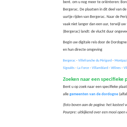
bent. om u nog meer te oriënteren: Bord
Bergerac. De plaatsen in dit deel van d
uurtje rijden van Bergerac. Naar de Peri
vaak niet langer dan een uur, terwijl uw
(Bergerac) landt: de vlucht duur ongeve
Begin uw digitale reis door de Dordogne
en hun directe omgeving
Bergerac
-
Villefranche du Périgord
-
Montpaz
Sigoulès
-
La Force
-
Villamblard
-
Vélines
-
Vi
Zoeken naar een specifieke p
Bent u op zoek naar een specifieke plaa
alle
gemeenten van de dordogne
(alfa
(foto boven aan de pagina: het kasteel v
Pourpre: uitkijkend over een mooi open 