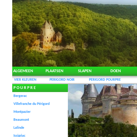
ALGEMEEN
PLAATSEN
SLAPEN
DOEN
VIER KLEUREN
PERIGORD NOIR
PERIGORD POURPRE
P O U R P R E
Bergerac
Villefranche du Périgord
Montpazier
Beaumont
Lalinde
Issigéac