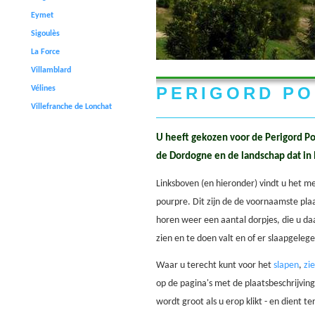
Eymet
Sigoulès
La Force
Villamblard
PERIGORD P
Vélines
Villefranche de Lonchat
U heeft gekozen voor de Perigord Po
de Dordogne en de landschap dat in 
Linksboven (en hieronder) vindt u het m
pourpre. Dit zijn de de voornaamste plaa
horen weer een aantal dorpjes, die u daa
zien en te doen valt en of er slaapgelege
Waar u terecht kunt voor het
slapen
,
zi
op de pagina's met de plaatsbeschrijvinge
wordt groot als u erop klikt - en dient t